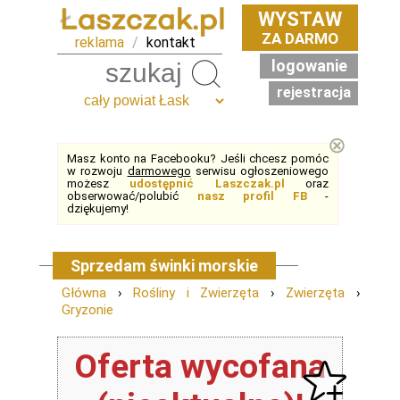
WYSTAW
ZA DARMO
reklama
/
kontakt
logowanie
Szukaj
rejestracja
⊗
Masz konto na Facebooku? Jeśli chcesz pomóc
w rozwoju
darmowego
serwisu ogłoszeniowego
możesz
udostępnić Laszczak.pl
oraz
obserwować/polubić
nasz profil FB
-
dziękujemy!
Sprzedam świnki morskie
Główna
›
Rośliny i Zwierzęta
›
Zwierzęta
›
Gryzonie
Oferta wycofana