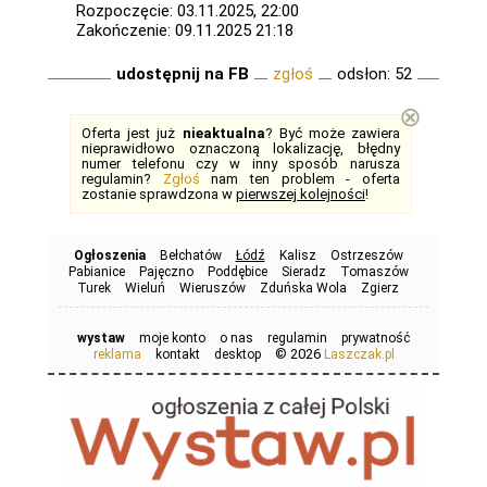
Rozpoczęcie: 03.11.2025, 22:00
Zakończenie: 09.11.2025 21:18
udostępnij na FB
zgłoś
odsłon: 52
⊗
Oferta jest już
nieaktualna
? Być może zawiera
nieprawidłowo oznaczoną lokalizację, błędny
numer telefonu czy w inny sposób narusza
regulamin?
Zgłoś
nam ten problem - oferta
zostanie sprawdzona w
pierwszej kolejności
!
Ogłoszenia
Bełchatów
Łódź
Kalisz
Ostrzeszów
Pabianice
Pajęczno
Poddębice
Sieradz
Tomaszów
Turek
Wieluń
Wieruszów
Zduńska Wola
Zgierz
wystaw
moje konto
o nas
regulamin
prywatność
© 2026
reklama
kontakt
desktop
Laszczak.pl