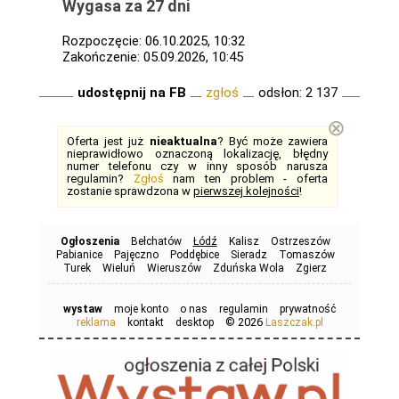
Wygasa za 27 dni
Rozpoczęcie: 06.10.2025, 10:32
Zakończenie: 05.09.2026, 10:45
udostępnij na FB
zgłoś
odsłon: 2 137
⊗
Oferta jest już
nieaktualna
? Być może zawiera
nieprawidłowo oznaczoną lokalizację, błędny
numer telefonu czy w inny sposób narusza
regulamin?
Zgłoś
nam ten problem - oferta
zostanie sprawdzona w
pierwszej kolejności
!
Ogłoszenia
Bełchatów
Łódź
Kalisz
Ostrzeszów
Pabianice
Pajęczno
Poddębice
Sieradz
Tomaszów
Turek
Wieluń
Wieruszów
Zduńska Wola
Zgierz
wystaw
moje konto
o nas
regulamin
prywatność
© 2026
reklama
kontakt
desktop
Laszczak.pl