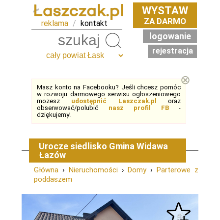
WYSTAW
ZA DARMO
reklama
/
kontakt
logowanie
Szukaj
rejestracja
⊗
Masz konto na Facebooku? Jeśli chcesz pomóc
w rozwoju
darmowego
serwisu ogłoszeniowego
możesz
udostępnić Laszczak.pl
oraz
obserwować/polubić
nasz profil FB
-
dziękujemy!
Urocze siedlisko Gmina Widawa
Łazów
Główna
›
Nieruchomości
›
Domy
›
Parterowe z
poddaszem