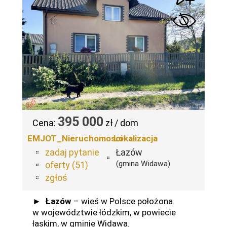
395 000
Cena:
zł / dom
EMJOT_Nieruchomosci
Lokalizacja
zadaj pytanie
Łazów
(gmina Widawa)
oferty (51)
zgłoś
►
Łazów
– wieś w Polsce położona
w województwie łódzkim, w powiecie
łaskim, w gminie Widawa.