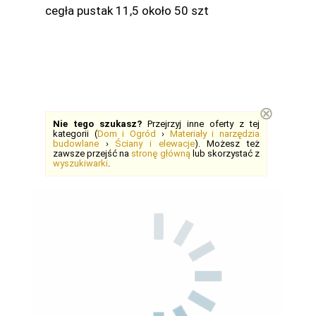
cegła pustak 11,5 około 50 szt
⊗
Nie tego szukasz?
Przejrzyj inne oferty z tej
kategorii (
Dom i Ogród
›
Materiały i narzędzia
budowlane
›
Ściany i elewacje
). Możesz też
zawsze przejść na
stronę główną
lub skorzystać z
wyszukiwarki
.