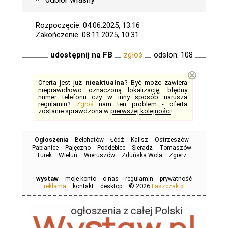
Rozpoczęcie: 04.06.2025, 13:16
Zakończenie: 08.11.2025, 10:31
udostępnij na FB
zgłoś
odsłon: 108
⊗
Oferta jest już
nieaktualna
? Być może zawiera
nieprawidłowo oznaczoną lokalizację, błędny
numer telefonu czy w inny sposób narusza
regulamin?
Zgłoś
nam ten problem - oferta
zostanie sprawdzona w
pierwszej kolejności
!
Ogłoszenia
Bełchatów
Łódź
Kalisz
Ostrzeszów
Pabianice
Pajęczno
Poddębice
Sieradz
Tomaszów
Turek
Wieluń
Wieruszów
Zduńska Wola
Zgierz
wystaw
moje konto
o nas
regulamin
prywatność
© 2026
reklama
kontakt
desktop
Laszczak.pl