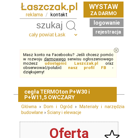
WYSTAW
ZA DARMO
reklama
/
kontakt
logowanie
Szukaj
rejestracja
⊗
Masz konto na Facebooku? Jeśli chcesz pomóc
w rozwoju
darmowego
serwisu ogłoszeniowego
możesz
udostępnić Laszczak.pl
oraz
obserwować/polubić
nasz profil FB
-
dziękujemy!
cegła TERMOton P+W30 i
P+W11,5 OWCZARY
Główna
›
Dom i Ogród
›
Materiały i narzędzia
budowlane
›
Ściany i elewacje
Oferta