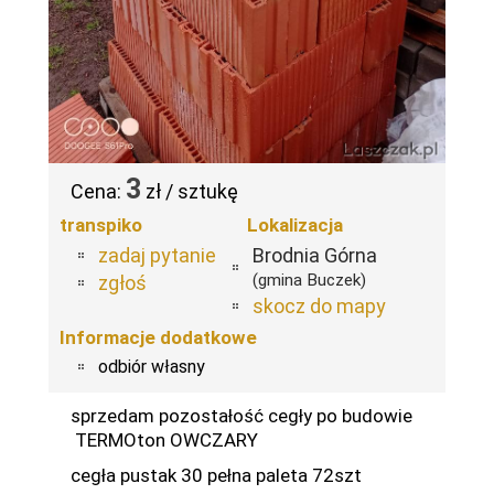
3
Cena:
zł / sztukę
transpiko
Lokalizacja
zadaj pytanie
Brodnia Górna
(gmina Buczek)
zgłoś
skocz do mapy
Informacje dodatkowe
odbiór własny
sprzedam pozostałość cegły po budowie
TERMOton OWCZARY
cegła pustak 30 pełna paleta 72szt