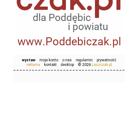
wystaw
moje konto
o nas
regulamin
prywatność
© 2026
reklama
kontakt
desktop
Laszczak.pl