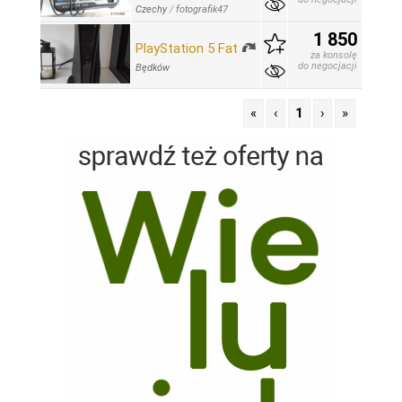
Czechy
/
fotografik47
1 850
PlayStation 5 Fat
za konsolę
do negocjacji
Będków
«
‹
1
›
»