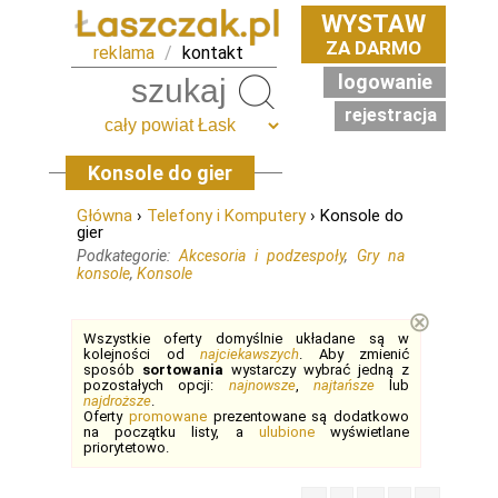
WYSTAW
ZA DARMO
reklama
/
kontakt
logowanie
Szukaj
rejestracja
Konsole do gier
Główna
›
Telefony i Komputery
› Konsole do
gier
Podkategorie:
Akcesoria i podzespoły
,
Gry na
konsole
,
Konsole
⊗
Wszystkie oferty domyślnie układane są w
kolejności od
najciekawszych
. Aby zmienić
sposób
sortowania
wystarczy wybrać jedną z
pozostałych opcji:
najnowsze
,
najtańsze
lub
najdroższe
.
Oferty
promowane
prezentowane są dodatkowo
na początku listy, a
ulubione
wyświetlane
priorytetowo.