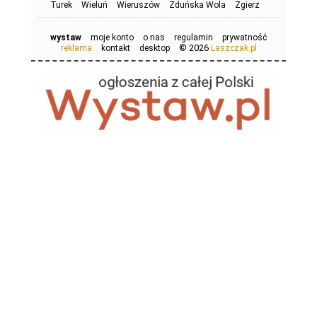
Turek
Wieluń
Wieruszów
Zduńska Wola
Zgierz
wystaw
moje konto
o nas
regulamin
prywatność
© 2026
reklama
kontakt
desktop
Laszczak.pl