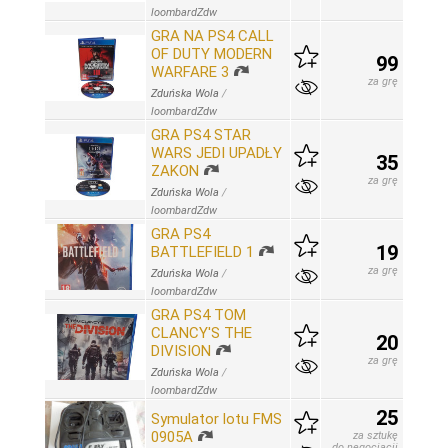
loombardZdw
GRA NA PS4 CALL
OF DUTY MODERN
99
WARFARE 3
za grę
Zduńska Wola
/
loombardZdw
GRA PS4 STAR
WARS JEDI UPADŁY
35
ZAKON
za grę
Zduńska Wola
/
loombardZdw
GRA PS4
19
BATTLEFIELD 1
za grę
Zduńska Wola
/
loombardZdw
GRA PS4 TOM
CLANCY'S THE
20
DIVISION
za grę
Zduńska Wola
/
loombardZdw
25
Symulator lotu FMS
0905A
za sztukę
do negocjacji