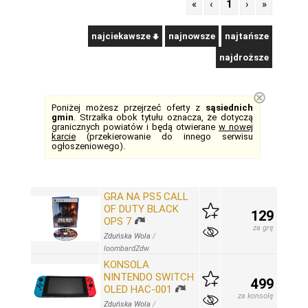
«
‹
1
›
»
najciekawsze
najnowsze
najtańsze
najdroższe
⊗
Poniżej możesz przejrzeć oferty z
sąsiednich
gmin
. Strzałka obok tytułu oznacza, że dotyczą
granicznych powiatów i będą otwierane
w nowej
karcie
(przekierowanie do innego serwisu
ogłoszeniowego).
GRA NA PS5 CALL
OF DUTY BLACK
129
OPS 7
za grę
Zduńska Wola
/
loombardZdw
KONSOLA
NINTENDO SWITCH
499
OLED HAC-001
za konsolę
Zduńska Wola
/