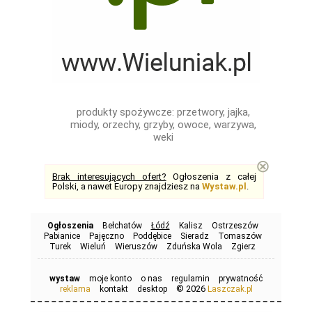
produkty spożywcze: przetwory, jajka,
miody, orzechy, grzyby, owoce, warzywa,
weki
⊗
Brak interesujących ofert?
Ogłoszenia z całej
Polski, a nawet Europy znajdziesz na
Wystaw.pl
.
Ogłoszenia
Bełchatów
Łódź
Kalisz
Ostrzeszów
Pabianice
Pajęczno
Poddębice
Sieradz
Tomaszów
Turek
Wieluń
Wieruszów
Zduńska Wola
Zgierz
wystaw
moje konto
o nas
regulamin
prywatność
© 2026
reklama
kontakt
desktop
Laszczak.pl