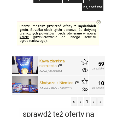
najdroższe
⊗
Poniżej możesz przejrzeć oferty z
sąsiednich
gmin
. Strzałka obok tytułu oznacza, że dotyczą
granicznych powiatów i będą otwierane
w nowej
karcie
(przekierowanie do innego serwisu
ogłoszeniowego).
Kawa ziarnista
59
niemiecka
za sztukę
Beleń
/
06082014
10
Słodycze z Niemiec
za sztukę
Zduńska Wola
/
06082014
«
‹
1
›
»