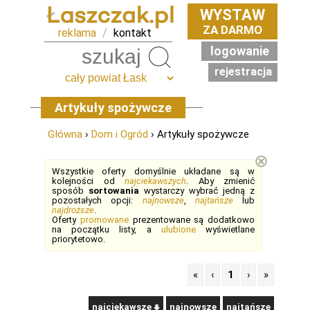
WYSTAW
ZA DARMO
reklama
/
kontakt
logowanie
Szukaj
rejestracja
Artykuły spożywcze
Główna
›
Dom i Ogród
› Artykuły spożywcze
⊗
Wszystkie oferty domyślnie układane są w
kolejności od
najciekawszych
. Aby zmienić
sposób
sortowania
wystarczy wybrać jedną z
pozostałych opcji:
najnowsze
,
najtańsze
lub
najdroższe
.
Oferty
promowane
prezentowane są dodatkowo
na początku listy, a
ulubione
wyświetlane
priorytetowo.
«
‹
1
›
»
najciekawsze
najnowsze
najtańsze