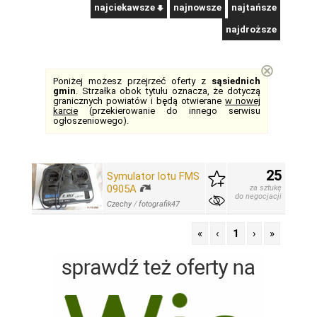
najciekawsze
najnowsze
najtańsze
najdroższe
⊗
Poniżej możesz przejrzeć oferty z
sąsiednich
gmin
. Strzałka obok tytułu oznacza, że dotyczą
granicznych powiatów i będą otwierane
w nowej
karcie
(przekierowanie do innego serwisu
ogłoszeniowego).
25
Symulator lotu FMS
0905A
za sztukę
do negocjacji
Czechy
/
fotografik47
«
‹
1
›
»