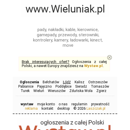
pady, nakładki, kable, kierownice,
gamepady, przewody, sterowniki,
kontrolery, kamery, ładowarki, kinect,
move
⊗
Brak interesujących ofert?
Ogłoszenia z całej
Polski, a nawet Europy znajdziesz na
Wystaw.pl
.
Ogłoszenia
Bełchatów
Łódź
Kalisz
Ostrzeszów
Pabianice
Pajęczno
Poddębice
Sieradz
Tomaszów
Turek
Wieluń
Wieruszów
Zduńska Wola
Zgierz
wystaw
moje konto
o nas
regulamin
prywatność
© 2026
reklama
kontakt
desktop
Laszczak.pl