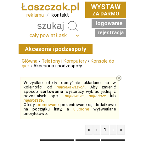
WYSTAW
ZA DARMO
reklama
/
kontakt
logowanie
Szukaj
rejestracja
Akcesoria i podzespoły
Główna
›
Telefony i Komputery
›
Konsole do
gier
› Akcesoria i podzespoły
⊗
Wszystkie oferty domyślnie układane są w
kolejności od
najciekawszych
. Aby zmienić
sposób
sortowania
wystarczy wybrać jedną z
pozostałych opcji:
najnowsze
,
najtańsze
lub
najdroższe
.
Oferty
promowane
prezentowane są dodatkowo
na początku listy, a
ulubione
wyświetlane
priorytetowo.
«
‹
1
›
»