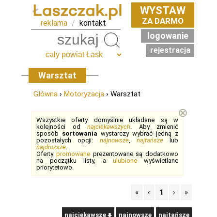
WYSTAW
ZA DARMO
reklama
/
kontakt
logowanie
Szukaj
rejestracja
Warsztat
Główna
›
Motoryzacja
› Warsztat
⊗
Wszystkie oferty domyślnie układane są w
kolejności od
najciekawszych
. Aby zmienić
sposób
sortowania
wystarczy wybrać jedną z
pozostałych opcji:
najnowsze
,
najtańsze
lub
najdroższe
.
Oferty
promowane
prezentowane są dodatkowo
na początku listy, a
ulubione
wyświetlane
priorytetowo.
«
‹
1
›
»
najciekawsze
najnowsze
najtańsze