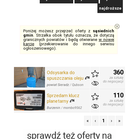
najdroższe
⊗
Poniżej możesz przejrzeć oferty z
sąsiednich
gmin
. Strzałka obok tytułu oznacza, że dotyczą
granicznych powiatów i będą otwierane
w nowej
karcie
(przekierowanie do innego serwisu
ogłoszeniowego).
360
Odsysarka do
spuszczania oleju
za sztukę
do negocjacji
powiat Sieradz
/
Qubson
110
Sprzedam klucz
planetarny
za sztukę
do negocjacji
Burzenin
/
mombo9562
«
‹
1
›
»