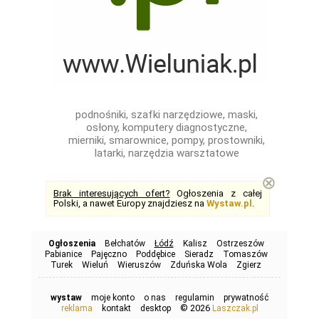
podnośniki, szafki narzędziowe, maski,
osłony, komputery diagnostyczne,
mierniki, smarownice, pompy, prostowniki,
latarki, narzędzia warsztatowe
⊗
Brak interesujących ofert?
Ogłoszenia z całej
Polski, a nawet Europy znajdziesz na
Wystaw.pl
.
Ogłoszenia
Bełchatów
Łódź
Kalisz
Ostrzeszów
Pabianice
Pajęczno
Poddębice
Sieradz
Tomaszów
Turek
Wieluń
Wieruszów
Zduńska Wola
Zgierz
wystaw
moje konto
o nas
regulamin
prywatność
© 2026
reklama
kontakt
desktop
Laszczak.pl