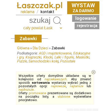
WYSTAW
ZA DARMO
reklama
/
kontakt
logowanie
Szukaj
rejestracja
Zabawki
Główna
›
Dla Dzieci
› Zabawki
Podkategorie:
AGD i majsterkowanie
,
Edukacyjne
i gry
,
Książeczki
,
Klocki
,
Lalki i figurki
,
Maskotki
,
Puzzle
,
Samochodziki i kolej
,
Pozostałe
⊗
Wszystkie oferty domyślnie układane są w
kolejności od
najciekawszych
. Aby zmienić
sposób
sortowania
wystarczy wybrać jedną z
pozostałych opcji:
najnowsze
,
najtańsze
lub
najdroższe
.
Oferty
promowane
prezentowane są dodatkowo
na początku listy, a
ulubione
wyświetlane
priorytetowo.