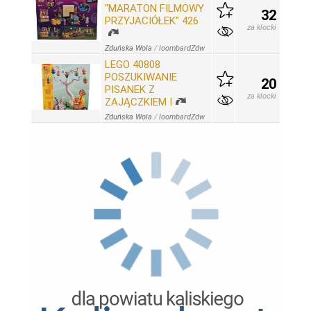
"MARATON FILMOWY
32
PRZYJACIÓŁEK" 426
za klocki
Zduńska Wola
/
loombardZdw
LEGO 40808
POSZUKIWANIE
20
PISANEK Z
za klocki
ZAJĄCZKIEM I
Zduńska Wola
/
loombardZdw