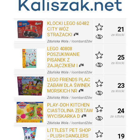
KLOCKI LEGO 60482
21
CITY WÓZ
STRAŻACKI
za klocki
Zduńska Wola
/
loombardZdw
LEGO 40808
POSZUKIWANIE
25
PISANEK Z
za klocki
ZAJĄCZKIEM I
Zduńska Wola
/
loombardZdw
LEGO FRIENDS PLAC
23
ZABAW DLA ŚWINEK
MORSKICH NR
za klocki
Zduńska Wola
/
loombardZdw
PLAY-DOH KITCHEN
24
CIASTOLINA ZESTAW
WYCISKARKA D
za sztukę
Zduńska Wola
/
loombardZdw
LITTLEST PET SHOP
19
- PLUSH DANGLERS