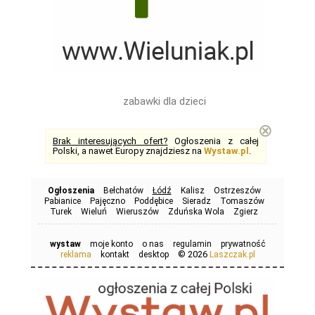
zabawki dla dzieci
⊗
Brak interesujących ofert?
Ogłoszenia z całej
Polski, a nawet Europy znajdziesz na
Wystaw.pl
.
Ogłoszenia
Bełchatów
Łódź
Kalisz
Ostrzeszów
Pabianice
Pajęczno
Poddębice
Sieradz
Tomaszów
Turek
Wieluń
Wieruszów
Zduńska Wola
Zgierz
wystaw
moje konto
o nas
regulamin
prywatność
© 2026
reklama
kontakt
desktop
Laszczak.pl