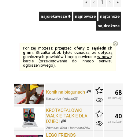
«
‹
1
›
»
najciekawsze
najnowsze
najtańsze
najdroższe
⊗
Poniżej możesz przejrzeć oferty z
sąsiednich
gmin
. Strzałka obok tytułu oznacza, że dotyczą
granicznych powiatów i będą otwierane
w nowej
karcie
(przekierowanie do innego serwisu
ogłoszeniowego).
68
Konik na biegunach
za sztukę
Karsznice
/
edziaa28
KRÓTKOFALÓWKI
40
WALKIE TALKIE DLA
DZIECI
za sztukę
Zduńska Wola
/
loombardZdw
LEGO FRIENDS