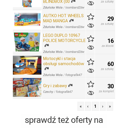
BLINDBOX (00
za sztukę
Zduńska Wola
/
loombardZdw
AUTKO HOT WHEELS
29
MAD MANGA
za sztukę
Zduńska Wola
/
loombardZdw
LEGO DUPLO 10967
16
POLICE MOTORCYCLE
za klocki
Zduńska Wola
/
loombardZdw
Motocykl i stacja
60
obsługi samochodów
za sztukę
Zduńska Wola
/
fotografik47
30
Gry i zabawy
za komplet
Czechy
/
fotografik47
«
‹
1
›
»