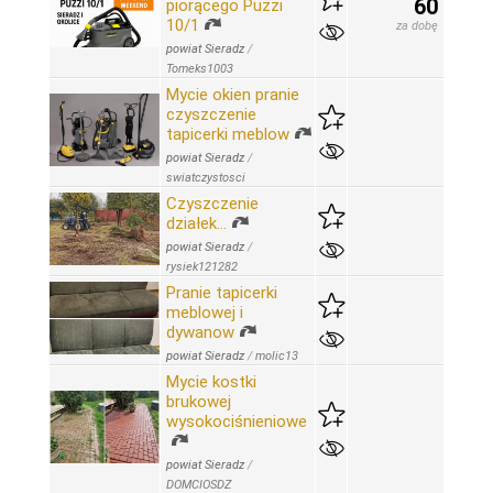
60
piorącego Puzzi
10/1
za dobę
powiat Sieradz
/
Tomeks1003
Mycie okien pranie
czyszczenie
tapicerki meblow
powiat Sieradz
/
swiatczystosci
Czyszczenie
działek…
powiat Sieradz
/
rysiek121282
Pranie tapicerki
meblowej i
dywanow
powiat Sieradz
/
molic13
Mycie kostki
brukowej
wysokociśnieniowe
powiat Sieradz
/
DOMCIOSDZ