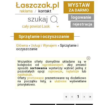
WYSTAW
ZA DARMO
reklama
/
kontakt
logowanie
Szukaj
rejestracja
Sprzątanie i oczyszczanie
Główna
›
Usługi i Wynajem
› Sprzątanie i
oczyszczanie
⊗
Wszystkie oferty domyślnie układane są w
kolejności od
najciekawszych
. Aby zmienić
sposób
sortowania
wystarczy wybrać jedną z
pozostałych opcji:
najnowsze
,
najtańsze
lub
najdroższe
.
Oferty
promowane
prezentowane są dodatkowo
na początku listy, a
ulubione
wyświetlane
priorytetowo.
«
‹
1
›
»