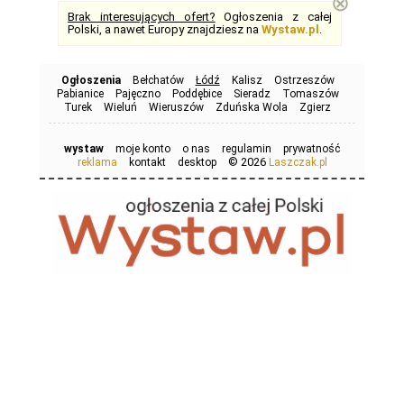
⊗
Brak interesujących ofert?
Ogłoszenia z całej
Polski, a nawet Europy znajdziesz na
Wystaw.pl
.
Ogłoszenia
Bełchatów
Łódź
Kalisz
Ostrzeszów
Pabianice
Pajęczno
Poddębice
Sieradz
Tomaszów
Turek
Wieluń
Wieruszów
Zduńska Wola
Zgierz
wystaw
moje konto
o nas
regulamin
prywatność
© 2026
reklama
kontakt
desktop
Laszczak.pl