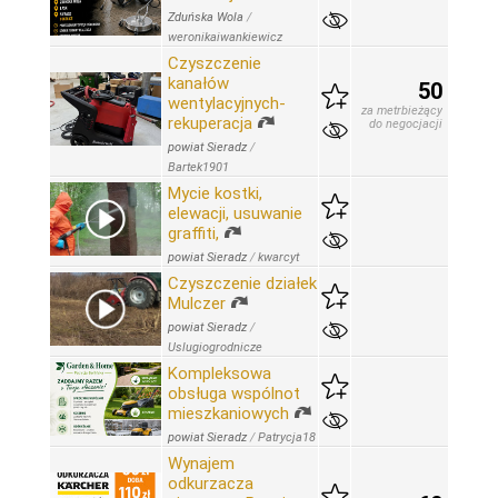
Zduńska Wola
/
weronikaiwankiewicz
Czyszczenie
kanałów
50
wentylacyjnych-
za metrbieżący
rekuperacja
do negocjacji
powiat Sieradz
/
Bartek1901
Mycie kostki,
elewacji, usuwanie
graffiti,
powiat Sieradz
/
kwarcyt
Czyszczenie działek
Mulczer
powiat Sieradz
/
Uslugiogrodnicze
Kompleksowa
obsługa wspólnot
mieszkaniowych
powiat Sieradz
/
Patrycja18
Wynajem
odkurzacza