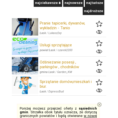
najciekawsze
najnowsze
najtańsze
najdroższe
Pranie tapicerki, dywanów,
wykładzin - Tanio
Łask
/
Lukasz2xy
Usługi sprzątające
powiat Łask
/
czarek2200
Odśnieżanie posesji ,
parkingów , chodników
gmina Łask
/
Garden_KM
Sprzątanie domów,mieszkań i
biur.
Łask
/
ExpressBud
⊗
Poniżej możesz przejrzeć oferty z
sąsiednich
gmin
. Strzałka obok tytułu oznacza, że dotyczą
granicznych powiatów i będą otwierane
w nowej