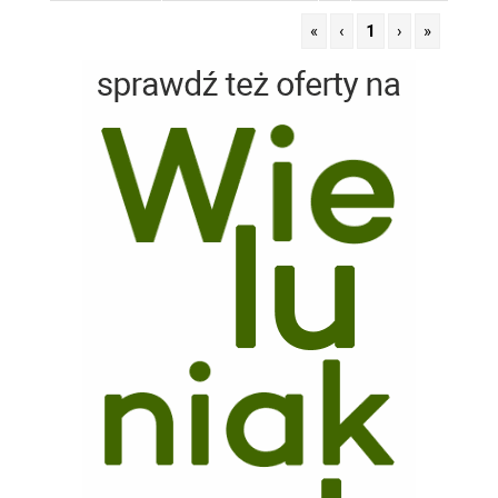
«
‹
1
›
»