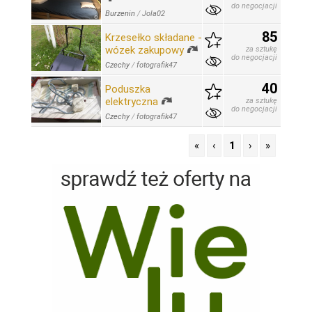
do negocjacji
Burzenin
/
Jola02
85
Krzesełko składane -
wózek zakupowy
za sztukę
do negocjacji
Czechy
/
fotografik47
40
Poduszka
elektryczna
za sztukę
do negocjacji
Czechy
/
fotografik47
«
‹
1
›
»