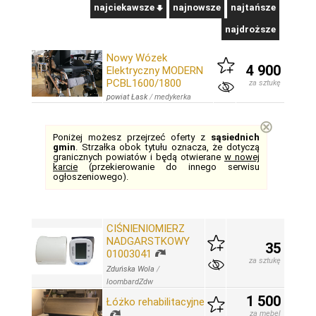
najciekawsze
najnowsze
najtańsze
najdroższe
Nowy Wózek
4 900
Elektryczny MODERN
PCBL1600/1800
za sztukę
powiat Łask
/
medykerka
⊗
Poniżej możesz przejrzeć oferty z
sąsiednich
gmin
. Strzałka obok tytułu oznacza, że dotyczą
granicznych powiatów i będą otwierane
w nowej
karcie
(przekierowanie do innego serwisu
ogłoszeniowego).
CIŚNIENIOMIERZ
NADGARSTKOWY
35
01003041
za sztukę
Zduńska Wola
/
loombardZdw
1 500
Łóżko rehabilitacyjne
za mebel