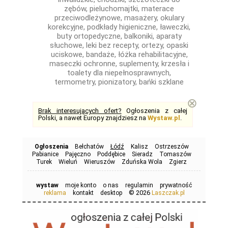
zębów, pieluchomajtki, materace
przeciwodleżynowe, masażery, okulary
korekcyjne, podkłady higieniczne, ławeczki,
buty ortopedyczne, balkoniki, aparaty
słuchowe, leki bez recepty, ortezy, opaski
uciskowe, bandaże, łóżka rehabilitacyjne,
maseczki ochronne, suplementy, krzesła i
toalety dla niepełnosprawnych,
termometry, pionizatory, bańki szklane
⊗
Brak interesujących ofert?
Ogłoszenia z całej
Polski, a nawet Europy znajdziesz na
Wystaw.pl
.
Ogłoszenia
Bełchatów
Łódź
Kalisz
Ostrzeszów
Pabianice
Pajęczno
Poddębice
Sieradz
Tomaszów
Turek
Wieluń
Wieruszów
Zduńska Wola
Zgierz
wystaw
moje konto
o nas
regulamin
prywatność
© 2026
reklama
kontakt
desktop
Laszczak.pl