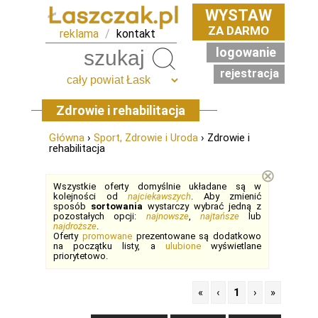
WYSTAW
ZA DARMO
reklama
/
kontakt
logowanie
Szukaj
rejestracja
Zdrowie i rehabilitacja
Główna
›
Sport, Zdrowie i Uroda
› Zdrowie i
rehabilitacja
⊗
Wszystkie oferty domyślnie układane są w
kolejności od
najciekawszych
. Aby zmienić
sposób
sortowania
wystarczy wybrać jedną z
pozostałych opcji:
najnowsze
,
najtańsze
lub
najdroższe
.
Oferty
promowane
prezentowane są dodatkowo
na początku listy, a
ulubione
wyświetlane
priorytetowo.
«
‹
1
›
»