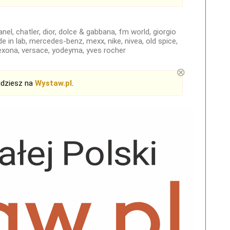
hanel, chatler, dior, dolce & gabbana, fm world, giorgio
de in lab, mercedes-benz, mexx, nike, nivea, old spice,
rexona, versace, yodeyma, yves rocher
⊗
jdziesz na
Wystaw.pl
.