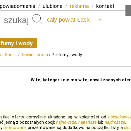
powiadomienia
/
ulubione
/
reklama
/
kontakt
Szukaj
fumy i wody
a
›
Sport, Zdrowie i Uroda
› Perfumy i wody
W tej kategorii nie ma w tej chwili żadnych ofert
stkie oferty domyślnie układane są w kolejności od
najciekaws
ć jedną z pozostałych opcji:
najnowsze
,
najtańsze
lub
najdroższe
.
ty
promowane
prezentowane są dodatkowo na początku listy, a
ulu