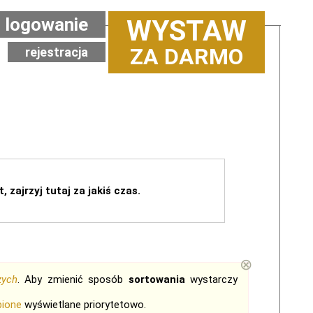
logowanie
WYSTAW
ZA DARMO
rejestracja
, zajrzyj tutaj za jakiś czas.
⊗
zych
. Aby zmienić sposób
sortowania
wystarczy
bione
wyświetlane priorytetowo.