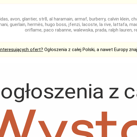
idas, avon, glantier, str8, al haramain, armaf, burberry, calvin klein, c
ani, guerlain, hermès, hugo boss, jfenzi, lacoste, la rive, lattafa, ma
oriflame, paco rabanne, walewska, prada, ralph lauren, 
interesujących ofert?
Ogłoszenia z całej Polski, a nawet Europy zna