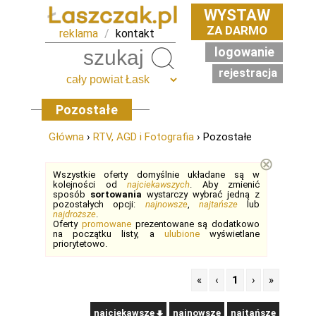
WYSTAW
ZA DARMO
reklama
/
kontakt
logowanie
Szukaj
rejestracja
Pozostałe
Główna
›
RTV, AGD i Fotografia
› Pozostałe
⊗
Wszystkie oferty domyślnie układane są w
kolejności od
najciekawszych
. Aby zmienić
sposób
sortowania
wystarczy wybrać jedną z
pozostałych opcji:
najnowsze
,
najtańsze
lub
najdroższe
.
Oferty
promowane
prezentowane są dodatkowo
na początku listy, a
ulubione
wyświetlane
priorytetowo.
«
‹
1
›
»
najciekawsze
najnowsze
najtańsze