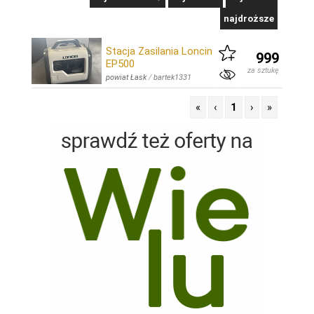
najdroższe
Stacja Zasilania Loncin
999
EP500
za sztukę
powiat Łask
/
bartek1331
«
‹
1
›
»