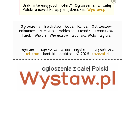
⊗
Brak interesujących ofert?
Ogłoszenia z całej
Polski, a nawet Europy znajdziesz na
Wystaw.pl
.
Ogłoszenia
Bełchatów
Łódź
Kalisz
Ostrzeszów
Pabianice
Pajęczno
Poddębice
Sieradz
Tomaszów
Turek
Wieluń
Wieruszów
Zduńska Wola
Zgierz
wystaw
moje konto
o nas
regulamin
prywatność
© 2026
reklama
kontakt
desktop
Laszczak.pl