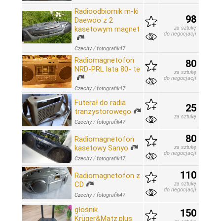
Radioodbiornik m-ki
98
Daewoo z 2
kasetowym magnet
za sztukę
do negocjacji
Czechy
/
fotografik47
Radiomagnetofon
80
NRD-PRL lata 80- te
za sztukę
do negocjacji
Czechy
/
fotografik47
Futerał do radia
25
tranzystorowego
za sztukę
Czechy
/
fotografik47
80
Radiomagnetofon
kasetowy Sanyo
za sztukę
do negocjacji
Czechy
/
fotografik47
110
Radiomagnetofon z
CD
za sztukę
do negocjacji
Czechy
/
fotografik47
głośnik
150
Krüger&Matz.plus