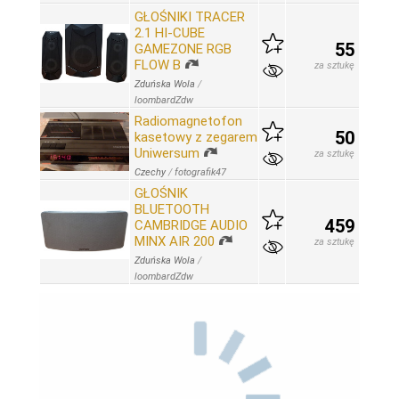
GŁOŚNIKI TRACER
2.1 HI-CUBE
55
GAMEZONE RGB
FLOW B
za sztukę
Zduńska Wola
/
loombardZdw
Radiomagnetofon
50
kasetowy z zegarem
Uniwersum
za sztukę
Czechy
/
fotografik47
GŁOŚNIK
BLUETOOTH
459
CAMBRIDGE AUDIO
MINX AIR 200
za sztukę
Zduńska Wola
/
loombardZdw