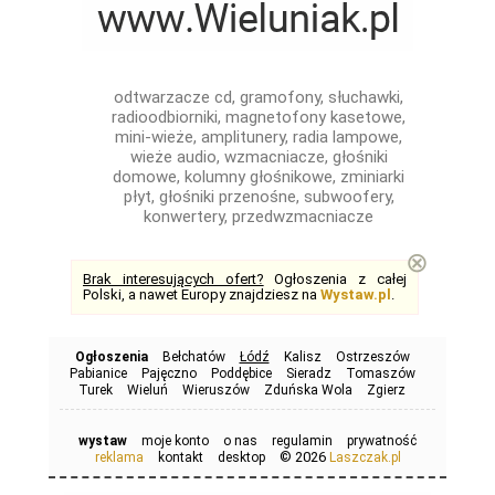
odtwarzacze cd, gramofony, słuchawki,
radioodbiorniki, magnetofony kasetowe,
mini-wieże, amplitunery, radia lampowe,
wieże audio, wzmacniacze, głośniki
domowe, kolumny głośnikowe, zminiarki
płyt, głośniki przenośne, subwoofery,
konwertery, przedwzmacniacze
⊗
Brak interesujących ofert?
Ogłoszenia z całej
Polski, a nawet Europy znajdziesz na
Wystaw.pl
.
Ogłoszenia
Bełchatów
Łódź
Kalisz
Ostrzeszów
Pabianice
Pajęczno
Poddębice
Sieradz
Tomaszów
Turek
Wieluń
Wieruszów
Zduńska Wola
Zgierz
wystaw
moje konto
o nas
regulamin
prywatność
© 2026
reklama
kontakt
desktop
Laszczak.pl