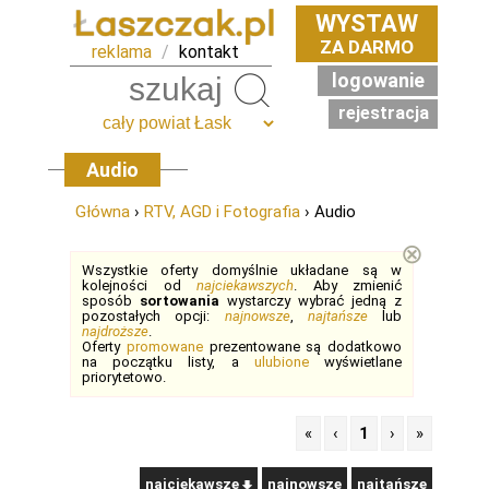
WYSTAW
ZA DARMO
reklama
/
kontakt
logowanie
Szukaj
rejestracja
Audio
Główna
›
RTV, AGD i Fotografia
› Audio
⊗
Wszystkie oferty domyślnie układane są w
kolejności od
najciekawszych
. Aby zmienić
sposób
sortowania
wystarczy wybrać jedną z
pozostałych opcji:
najnowsze
,
najtańsze
lub
najdroższe
.
Oferty
promowane
prezentowane są dodatkowo
na początku listy, a
ulubione
wyświetlane
priorytetowo.
«
‹
1
›
»
najciekawsze
najnowsze
najtańsze