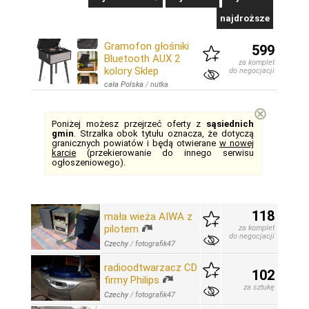
najdroższe
Gramofon głośniki
599
Bluetooth AUX 2
za komplet
kolory Sklep
do negocjacji
cała Polska
/
nutka
⊗
Poniżej możesz przejrzeć oferty z
sąsiednich
gmin
. Strzałka obok tytułu oznacza, że dotyczą
granicznych powiatów i będą otwierane
w nowej
karcie
(przekierowanie do innego serwisu
ogłoszeniowego).
118
mała wieża AIWA z
pilotem
za komplet
do negocjacji
Czechy
/
fotografik47
radioodtwarzacz CD
102
firmy Philips
za sztukę
Czechy
/
fotografik47