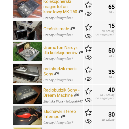
Kolekcjonerski
65
magnetofon
kasetowy MK 250
za 1
Czechy
/
fotografik47
15
Głośniki małe
za sztukę
do negocjacji
Czechy
/
fotografik47
Gramofon Narcyz
50
dla kolekcjonerów
za 1
Czechy
/
fotografik47
radiobudzik marki
35
Sony
za 1
Czechy
/
fotografik47
40
Radiobudzik Sony -
Dream Machine
za 1sztukę
do negocjacji
Zduńska Wola
/
fotografik47
słuchawki stereo
30
Intempo
za sztukę
Czechy
/
fotografik47