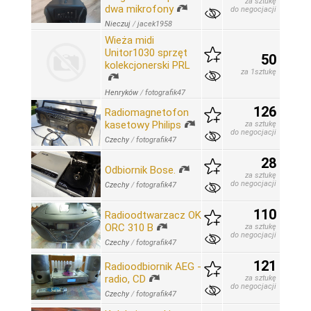
za sztukę
dwa mikrofony
do negocjacji
Nieczuj
/
jacek1958
Wieża midi
Unitor1030 sprzęt
50
kolekcjonerski PRL
za 1sztukę
Henryków
/
fotografik47
126
Radiomagnetofon
kasetowy Philips
za sztukę
do negocjacji
Czechy
/
fotografik47
28
Odbiornik Bose.
za sztukę
do negocjacji
Czechy
/
fotografik47
110
Radioodtwarzacz OK
ORC 310 B
za sztukę
do negocjacji
Czechy
/
fotografik47
121
Radioodbiornik AEG -
radio, CD
za sztukę
do negocjacji
Czechy
/
fotografik47