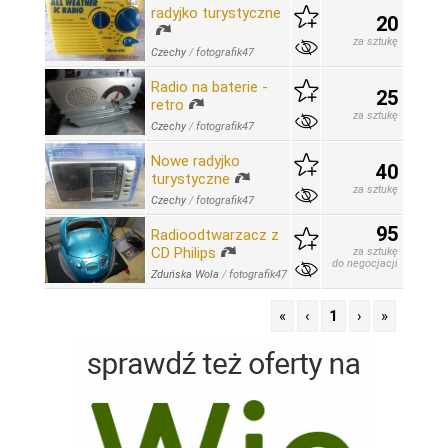
radyjko turystyczne
20
za sztukę
Czechy
/
fotografik47
Radio na baterie -
25
retro
za sztukę
Czechy
/
fotografik47
Nowe radyjko
40
turystyczne
za sztukę
Czechy
/
fotografik47
95
Radioodtwarzacz z
CD Philips
za sztukę
do negocjacji
Zduńska Wola
/
fotografik47
«
‹
1
›
»