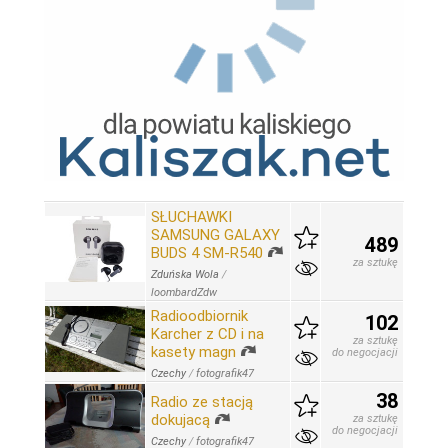
SŁUCHAWKI
SAMSUNG GALAXY
489
BUDS 4 SM-R540
za sztukę
Zduńska Wola
/
loombardZdw
Radioodbiornik
102
Karcher z CD i na
za sztukę
kasety magn
do negocjacji
Czechy
/
fotografik47
38
Radio ze stacją
dokujacą
za sztukę
do negocjacji
Czechy
/
fotografik47