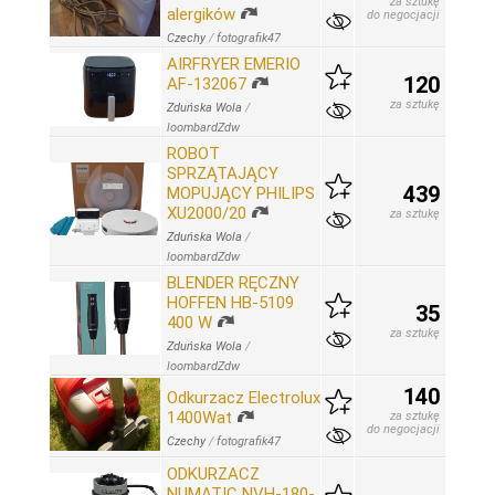
za sztukę
alergików
do negocjacji
Czechy
/
fotografik47
AIRFRYER EMERIO
120
AF-132067
za sztukę
Zduńska Wola
/
loombardZdw
ROBOT
SPRZĄTAJĄCY
439
MOPUJĄCY PHILIPS
XU2000/20
za sztukę
Zduńska Wola
/
loombardZdw
BLENDER RĘCZNY
HOFFEN HB-5109
35
400 W
za sztukę
Zduńska Wola
/
loombardZdw
140
Odkurzacz Electrolux
1400Wat
za sztukę
do negocjacji
Czechy
/
fotografik47
ODKURZACZ
NUMATIC NVH-180-