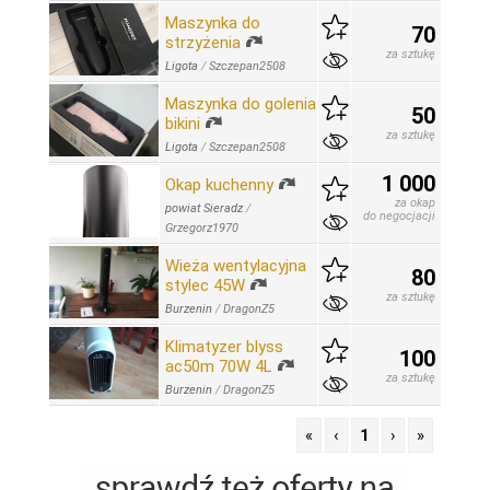
Maszynka do
70
strzyżenia
za sztukę
Ligota
/
Szczepan2508
Maszynka do golenia
50
bikini
za sztukę
Ligota
/
Szczepan2508
1 000
Okap kuchenny
za okap
powiat Sieradz
/
do negocjacji
Grzegorz1970
Wieża wentylacyjna
80
stylec 45W
za sztukę
Burzenin
/
DragonZ5
Klimatyzer blyss
100
ac50m 70W 4L
za sztukę
Burzenin
/
DragonZ5
«
‹
1
›
»