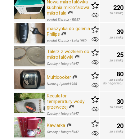
Nowa mikrofalówka
220
kuchnia mikrofalowa
mikrofala
za sztukę
powiat Sieradz
/
RR87
maszynka do golenia
39
Philips
za sztukę
powiat Sieradz
/
Luka1980
Talerz z wózkiem do
25
mikrofalówki
za sztukę
Czechy
/
fotografik47
80
Multicooker
za sztukę
do negocjacji
Nieczuj
/
jacek1958
Regulator
30
temperatury wody
grzewczej
za sztukę
Czechy
/
fotografik47
20
Kawiarka
za sztukę
Czechy
/
fotografik47