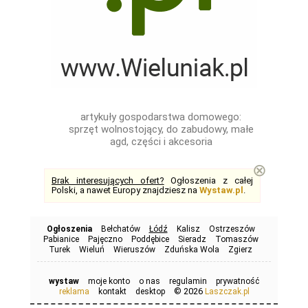
artykuły gospodarstwa domowego:
sprzęt wolnostojący, do zabudowy, małe
agd, części i akcesoria
⊗
Brak interesujących ofert?
Ogłoszenia z całej
Polski, a nawet Europy znajdziesz na
Wystaw.pl
.
Ogłoszenia
Bełchatów
Łódź
Kalisz
Ostrzeszów
Pabianice
Pajęczno
Poddębice
Sieradz
Tomaszów
Turek
Wieluń
Wieruszów
Zduńska Wola
Zgierz
wystaw
moje konto
o nas
regulamin
prywatność
© 2026
reklama
kontakt
desktop
Laszczak.pl