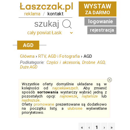
WYSTAW
ZA DARMO
reklama
/
kontakt
logowanie
Szukaj
rejestracja
AGD
Główna
›
RTV, AGD i Fotografia
› AGD
Podkategorie:
Części i akcesoria
,
Drobne AGD
,
Duże AGD
⊗
Wszystkie oferty domyślnie układane są w
kolejności od
najciekawszych
. Aby zmienić
sposób
sortowania
wystarczy wybrać jedną z
pozostałych opcji:
najnowsze
,
najtańsze
lub
najdroższe
.
Oferty
promowane
prezentowane są dodatkowo
na początku listy, a
ulubione
wyświetlane
priorytetowo.
«
‹
1
›
»