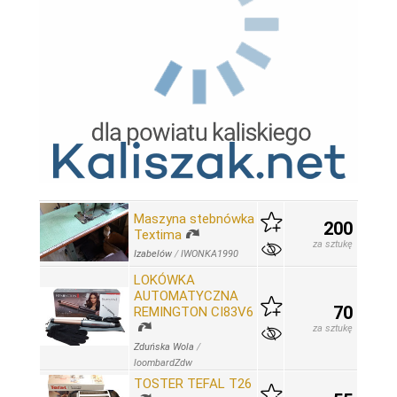
Maszyna stebnówka
200
Textima
za sztukę
Izabelów
/
IWONKA1990
LOKÓWKA
AUTOMATYCZNA
70
REMINGTON CI83V6
za sztukę
Zduńska Wola
/
loombardZdw
TOSTER TEFAL T26