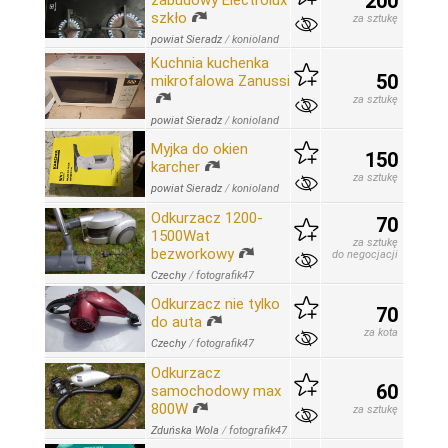
200
zabudowy Electrolux
szkło
za sztukę
powiat Sieradz
/
konioland
Kuchnia kuchenka
50
mikrofalowa Zanussi
za sztukę
powiat Sieradz
/
konioland
Myjka do okien
150
karcher
za sztukę
powiat Sieradz
/
konioland
Odkurzacz 1200-
70
1500Wat
za sztukę
bezworkowy
do negocjacji
Czechy
/
fotografik47
Odkurzacz nie tylko
70
do auta
za kota
Czechy
/
fotografik47
Odkurzacz
60
samochodowy max
800W
za sztukę
Zduńska Wola
/
fotografik47