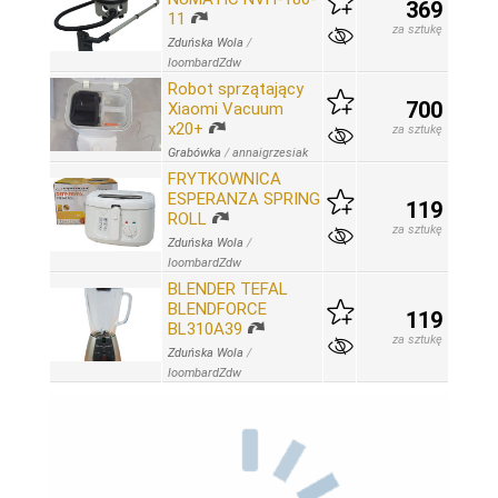
369
11
za sztukę
Zduńska Wola
/
loombardZdw
Robot sprzątający
700
Xiaomi Vacuum
x20+
za sztukę
Grabówka
/
annaigrzesiak
FRYTKOWNICA
ESPERANZA SPRING
119
ROLL
za sztukę
Zduńska Wola
/
loombardZdw
BLENDER TEFAL
BLENDFORCE
119
BL310A39
za sztukę
Zduńska Wola
/
loombardZdw