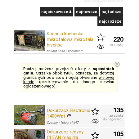
najciekawsze
najnowsze
najtańsze
najdroższe
Kuchnia kuchenka
220
mikrofalowa mikrofala
hisense
za sztukę
powiat Łask
/
konioland
⊗
Poniżej możesz przejrzeć oferty z
sąsiednich
gmin
. Strzałka obok tytułu oznacza, że dotyczą
granicznych powiatów i będą otwierane
w nowej
karcie
(przekierowanie do innego serwisu
ogłoszeniowego).
135
Odkurzacz Electrolux
1400Wat
za sztukę
do negocjacji
Czechy
/
fotografik47
Odkurzacz ręczny
105
CLEAN max dla