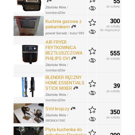
55
za sztukę
Zduńska Wola
/
loombardZdw
300
Kuchnia gazowa z
piekarnikiem
za sztukę
do negocjacji
powiat Sieradz
/
kuba1989
AIR FRYER
FRYTKOWNICA
555
BEZTŁUSZCZOWA
PHILIPS OVI
za sztukę
Zduńska Wola
/
loombardZdw
BLENDER RĘCZNY
HOME ESSENTIALS
39
STICK MIXER
za sztukę
Zduńska Wola
/
loombardZdw
Stół krojczy
350
Zduńska Wola
/
za sztukę
IWONKA1990
Płyta kuchenka do