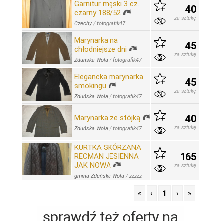
Garnitur męski 3 cz.
40
czarny 188/52
za sztukę
Czechy
/
fotografik47
Marynarka na
45
chłodniejsze dni
za sztukę
Zduńska Wola
/
fotografik47
Elegancka marynarka
45
smokingu
za sztukę
Zduńska Wola
/
fotografik47
40
Marynarka ze stójką
za sztukę
Zduńska Wola
/
fotografik47
KURTKA SKÓRZANA
165
RECMAN JESIENNA
JAK NOWA
za sztukę
gmina Zduńska Wola
/
zzzzz
«
‹
1
›
»