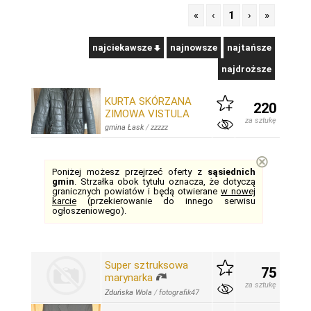
«
‹
1
›
»
najciekawsze
najnowsze
najtańsze
najdroższe
KURTA SKÓRZANA
220
ZIMOWA VISTULA
za sztukę
gmina Łask
/
zzzzz
⊗
Poniżej możesz przejrzeć oferty z
sąsiednich
gmin
. Strzałka obok tytułu oznacza, że dotyczą
granicznych powiatów i będą otwierane
w nowej
karcie
(przekierowanie do innego serwisu
ogłoszeniowego).
Super sztruksowa
75
marynarka
za sztukę
Zduńska Wola
/
fotografik47