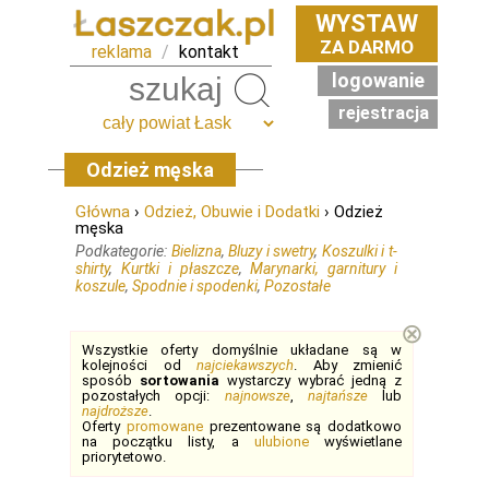
WYSTAW
ZA DARMO
reklama
/
kontakt
logowanie
Szukaj
rejestracja
Odzież męska
Główna
›
Odzież, Obuwie i Dodatki
› Odzież
męska
Podkategorie:
Bielizna
,
Bluzy i swetry
,
Koszulki i t-
shirty
,
Kurtki i płaszcze
,
Marynarki, garnitury i
koszule
,
Spodnie i spodenki
,
Pozostałe
⊗
Wszystkie oferty domyślnie układane są w
kolejności od
najciekawszych
. Aby zmienić
sposób
sortowania
wystarczy wybrać jedną z
pozostałych opcji:
najnowsze
,
najtańsze
lub
najdroższe
.
Oferty
promowane
prezentowane są dodatkowo
na początku listy, a
ulubione
wyświetlane
priorytetowo.