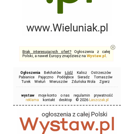
⊗
Brak interesujących ofert?
Ogłoszenia z całej
Polski, a nawet Europy znajdziesz na
Wystaw.pl
.
Ogłoszenia
Bełchatów
Łódź
Kalisz
Ostrzeszów
Pabianice
Pajęczno
Poddębice
Sieradz
Tomaszów
Turek
Wieluń
Wieruszów
Zduńska Wola
Zgierz
wystaw
moje konto
o nas
regulamin
prywatność
© 2026
reklama
kontakt
desktop
Laszczak.pl