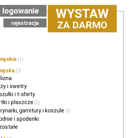
logowanie
WYSTAW
ZA DARMO
rejestracja
męskie
[1]
 męska
[7]
lizna
zy i swetry
zulki i t-shirty
tki i płaszcze
[2]
ynarki, garnitury i koszule
[5]
odnie i spodenki
zostałe