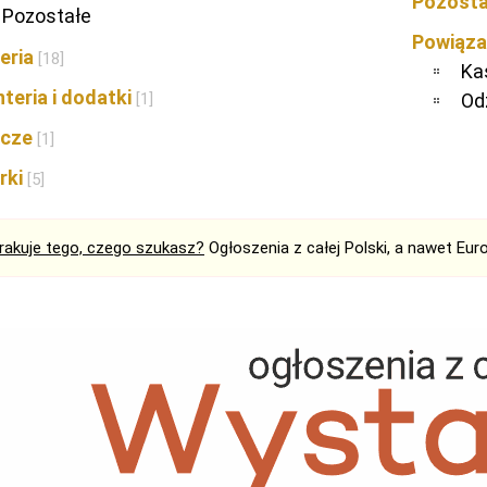
Pozost
Pozostałe
Powiąza
teria
[18]
Ka
teria i dodatki
[1]
Od
ocze
[1]
rki
[5]
rakuje tego, czego szukasz?
Ogłoszenia z całej Polski, a nawet Eur