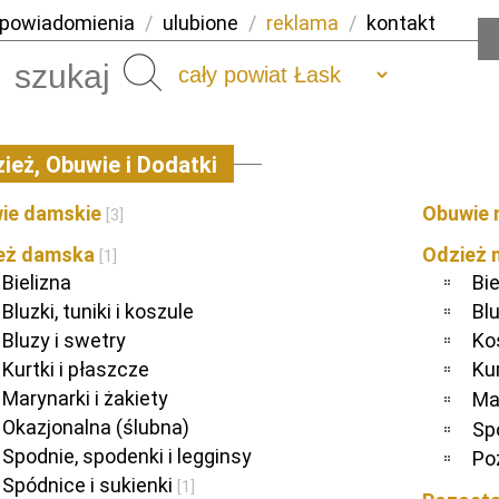
powiadomienia
/
ulubione
/
reklama
/
kontakt
Szukaj
ież, Obuwie i Dodatki
ie damskie
Obuwie 
[3]
eż damska
Odzież
[1]
Bielizna
Bie
Bluzki, tuniki i koszule
Blu
Bluzy i swetry
Kos
Kurtki i płaszcze
Kur
Marynarki i żakiety
Mar
Okazjonalna (ślubna)
Sp
Spodnie, spodenki i legginsy
Po
Spódnice i sukienki
[1]