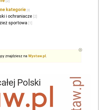
ałe
[2]
ne kategorie
[3]
ski i ochraniacze
[2]
zież sportowa
[1]
⊗
opy znajdziesz na
Wystaw.pl
.