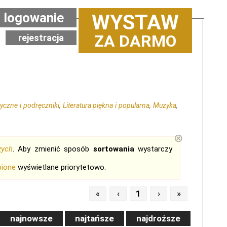
logowanie
WYSTAW
ZA DARMO
rejestracja
yczne i podręczniki
,
Literatura piękna i popularna
,
Muzyka
,
⊗
zych
. Aby zmienić sposób
sortowania
wystarczy
bione
wyświetlane priorytetowo.
«
‹
1
›
»
najnowsze
najtańsze
najdroższe