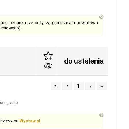
⊗
tytułu oznacza, że dotyczą granicznych powiatów i
zeniowego).
do ustalenia
«
‹
1
›
»
e i granie
⊗
jdziesz na
Wystaw.pl
.