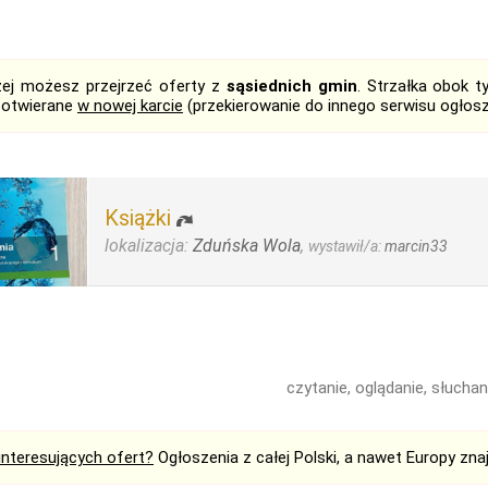
żej możesz przejrzeć oferty z
sąsiednich gmin
. Strzałka obok 
 otwierane
w nowej karcie
(przekierowanie do innego serwisu ogłos
Książki
lokalizacja:
Zduńska Wola
,
wystawił/a:
marcin33
czytanie, oglądanie, słuchani
interesujących ofert?
Ogłoszenia z całej Polski, a nawet Europy zna