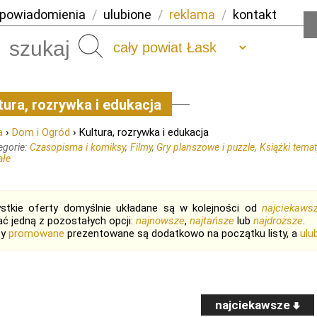
powiadomienia
/
ulubione
/
reklama
/
kontakt
Szukaj
tura, rozrywka i edukacja
a
›
Dom i Ogród
› Kultura, rozrywka i edukacja
egorie:
Czasopisma i komiksy
,
Filmy
,
Gry planszowe i puzzle
,
Książki temat
ałe
stkie oferty domyślnie układane są w kolejności od
najciekaws
ć jedną z pozostałych opcji:
najnowsze
,
najtańsze
lub
najdroższe
.
ty
promowane
prezentowane są dodatkowo na początku listy, a
ulu
najciekawsze