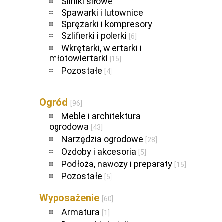
Silniki siłowe
Spawarki i lutownice
Sprężarki i kompresory
Szlifierki i polerki
[6]
Wkrętarki, wiertarki i
młotowiertarki
[15]
Pozostałe
[4]
Ogród
[96]
Meble i architektura
ogrodowa
[43]
Narzędzia ogrodowe
[28]
Ozdoby i akcesoria
[5]
Podłoża, nawozy i preparaty
[15]
Pozostałe
[5]
Wyposażenie
[60]
Armatura
[1]