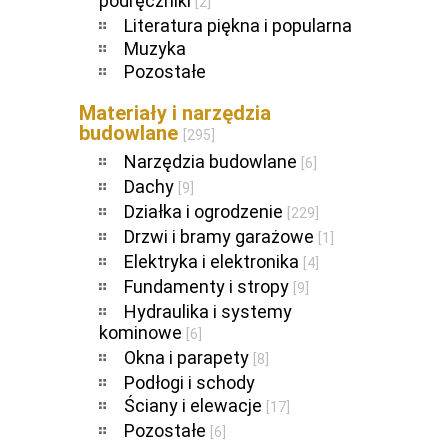
podręczniki
[2]
Literatura piękna i popularna
Muzyka
Pozostałe
Materiały i narzędzia
budowlane
[295]
Narzędzia budowlane
[6]
Dachy
[9]
Działka i ogrodzenie
[229]
Drzwi i bramy garażowe
[1]
Elektryka i elektronika
[4]
Fundamenty i stropy
[9]
Hydraulika i systemy
kominowe
[6]
Okna i parapety
[8]
Podłogi i schody
Ściany i elewacje
[17]
Pozostałe
[6]