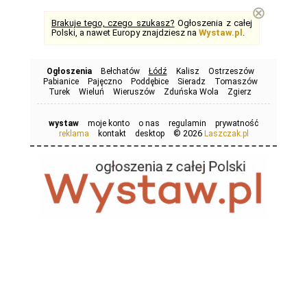
⊗
Brakuje tego, czego szukasz?
Ogłoszenia z całej
Polski, a nawet Europy znajdziesz na
Wystaw.pl
.
Ogłoszenia
Bełchatów
Łódź
Kalisz
Ostrzeszów
Pabianice
Pajęczno
Poddębice
Sieradz
Tomaszów
Turek
Wieluń
Wieruszów
Zduńska Wola
Zgierz
wystaw
moje konto
o nas
regulamin
prywatność
© 2026
reklama
kontakt
desktop
Laszczak.pl