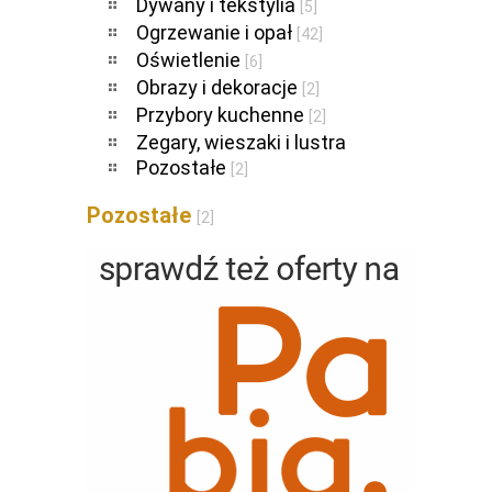
Dywany i tekstylia
[5]
Ogrzewanie i opał
[42]
Oświetlenie
[6]
Obrazy i dekoracje
[2]
Przybory kuchenne
[2]
Zegary, wieszaki i lustra
Pozostałe
[2]
Pozostałe
[2]