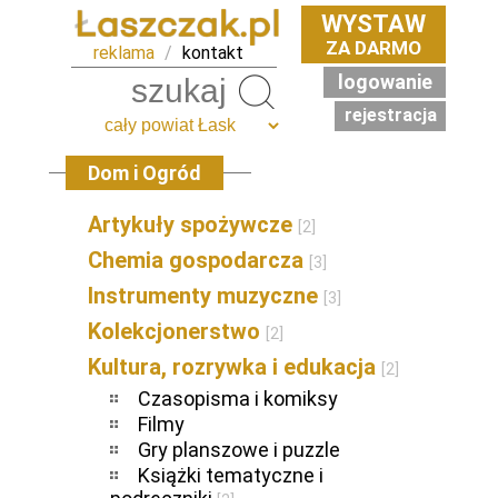
WYSTAW
ZA DARMO
reklama
/
kontakt
logowanie
Szukaj
rejestracja
Dom i Ogród
Artykuły spożywcze
[2]
Chemia gospodarcza
[3]
Instrumenty muzyczne
[3]
Kolekcjonerstwo
[2]
Kultura, rozrywka i edukacja
[2]
Czasopisma i komiksy
Filmy
Gry planszowe i puzzle
Książki tematyczne i