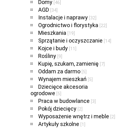
Domy
[46]
AGD
[34]
Instalacje i naprawy
[32]
Ogrodnictwo i florystyka
[22]
Mieszkania
[19]
Sprzątanie i oczyszczanie
[14]
Kojce i budy
[11]
Rośliny
[9]
Kupię, szukam, zamienię
[7]
Oddam za darmo
[5]
Wynajem mieszkań
[5]
Dziecięce akcesoria
ogrodowe
[5]
Praca w budowlance
[3]
Pokój dziecięcy
[2]
Wyposażenie wnętrz i meble
[2]
Artykuły szkolne
[1]