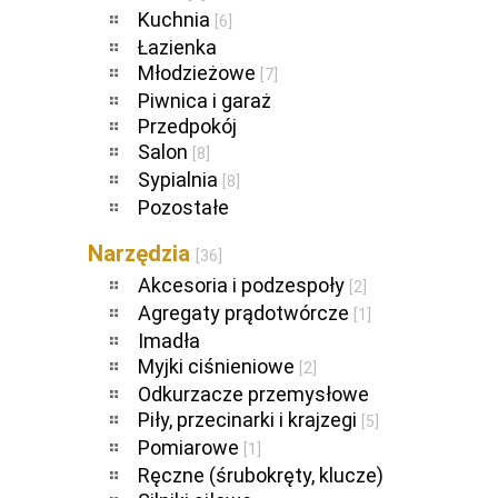
Kuchnia
[6]
Łazienka
Młodzieżowe
[7]
Piwnica i garaż
Przedpokój
Salon
[8]
Sypialnia
[8]
Pozostałe
Narzędzia
[36]
Akcesoria i podzespoły
[2]
Agregaty prądotwórcze
[1]
Imadła
Myjki ciśnieniowe
[2]
Odkurzacze przemysłowe
Piły, przecinarki i krajzegi
[5]
Pomiarowe
[1]
Ręczne (śrubokręty, klucze)